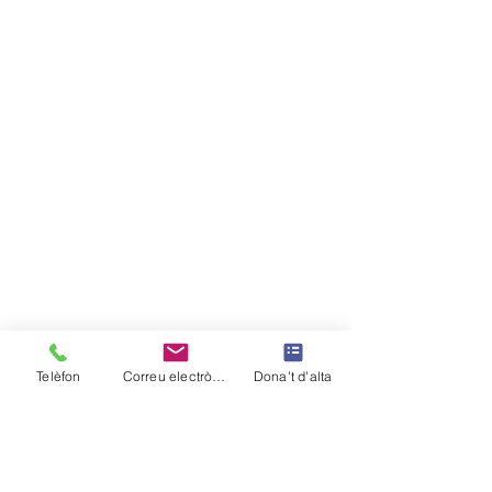
Telèfon
Correu electrònic
Dona't d'alta
US HI ESPEREM!