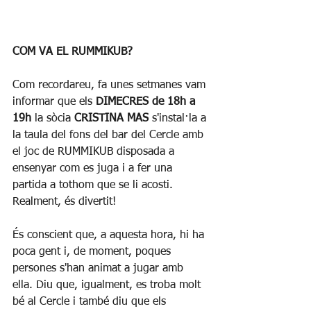
COM VA EL RUMMIKUB?
Com recordareu, fa unes setmanes vam 
informar que els
 DIMECRES de 18h a 
19h
 la sòcia 
CRISTINA MAS
 s'instal·la a 
la taula del fons del bar del Cercle amb 
el joc de RUMMIKUB disposada a 
ensenyar com es juga i a fer una 
partida a tothom que se li acosti. 
Realment, és divertit!
És conscient que, a aquesta hora, hi ha 
poca gent i, de moment, poques 
persones s'han animat a jugar amb 
ella. Diu que, igualment, es troba molt 
bé al Cercle i també diu que els 