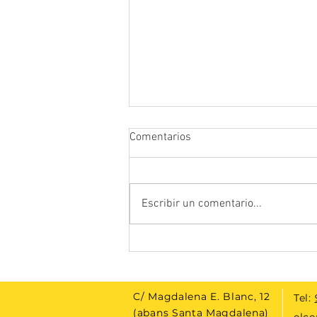
Comentarios
Escribir un comentario...
Espai de la Calma 26: TORNEIG
DE XAF
C/ Magdalena E. Blanc, 12
Tel:
(abans Santa Magdalena)
elce