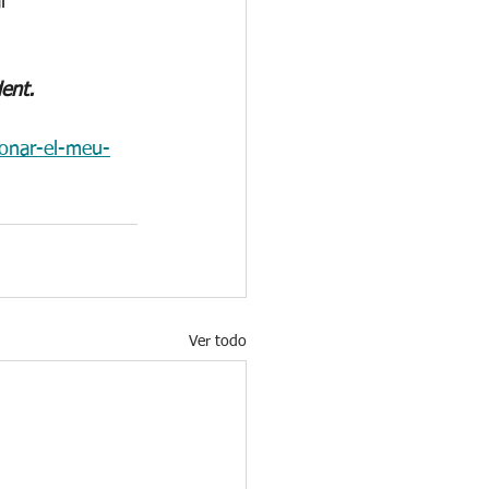
l 
ent.
donar-el-meu-
Ver todo