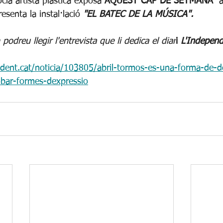
cia artista plàstica exposa 
AQUEST CAP DE SETMANA  
a
esenta la instal·lació 
"EL BATEC DE LA MÚSICA".
podreu llegir l'entrevista que li dedica el diar
i 
L'Independ
dent.cat/noticia/103805/abril-tormos-es-una-forma-de-
robar-formes-dexpressio