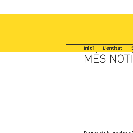
Inici
L'entitat
26 ene
1 min de lectura
MÉS NOTÍ