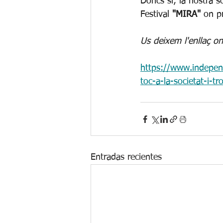
Doncs sí; la nostra sò
Festival 
"MIRA" 
on pr
Us deixem l'enllaç on 
https://www.indepen
toc-a-la-societat-i-t
Entradas recientes