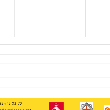
Secció Tallers de Teatre.
Secci
JORNADA FI DE CURS. TALLER
JORN
4
TALL
934 15 03 70
rcle@elcercle.cat