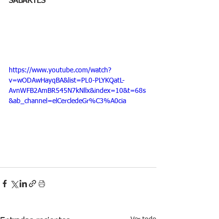
SABARTÉS
https://www.youtube.com/watch?
v=wODAwHayqBA&list=PL0-PLYKQatL-
AvnWFB2AmBR545N7kNllx&index=10&t=68s
&ab_channel=elCercledeGr%C3%A0cia