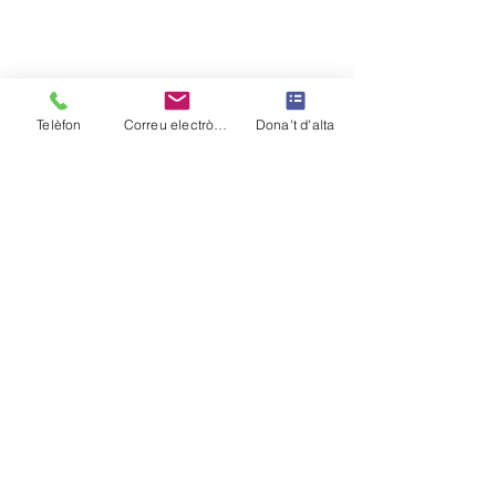
Telèfon
Correu electrònic
Dona't d'alta
Ver todo
Entradas recientes