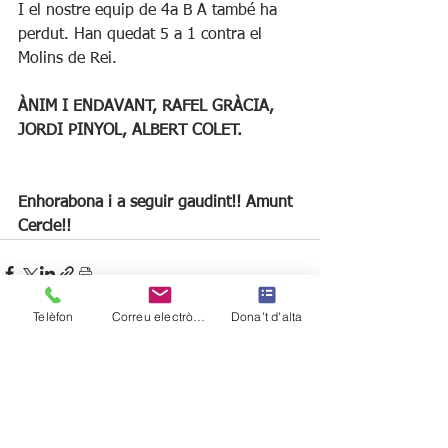
I el nostre equip de 4a B A també ha 
perdut. Han quedat 5 a 1 contra el 
Molins de Rei.
ÀNIM I ENDAVANT, RAFEL GRÀCIA, 
JORDI PINYOL, ALBERT COLET.
Enhorabona i a seguir gaudint!! Amunt 
Cercle!!
Telèfon
Correu electrònic
Dona't d'alta
Ver todo
Entradas recientes