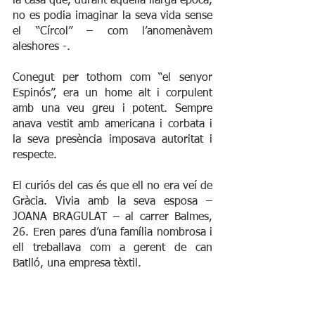
la casa que, durant aquella llarga època, 
no es podia imaginar la seva vida sense 
el “Círcol” – com l’anomenàvem 
aleshores -.
Conegut per tothom com “el senyor 
Espinós”, era un home alt i corpulent 
amb una veu greu i potent. Sempre 
anava vestit amb americana i corbata i 
la seva presència imposava autoritat i 
respecte. 
El curiós del cas és que ell no era veí de 
Gràcia. Vivia amb la seva esposa – 
JOANA BRAGULAT – al carrer Balmes, 
26. Eren pares d’una família nombrosa i 
ell treballava com a gerent de can 
Batlló, una empresa tèxtil.