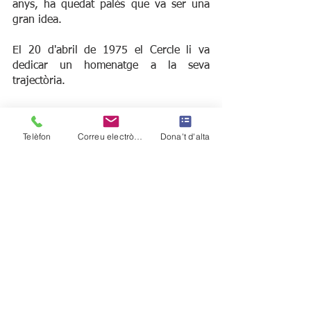
anys, ha quedat palès que va ser una 
gran idea.
El 20 d'abril de 1975 el Cercle li va 
dedicar un homenatge a la seva 
trajectòria.
Telèfon
Correu electrònic
Dona't d'alta
Una fotografia de l'homenatge al costat 
d'en Jordi Doncos, d'en Vicenç Lagé i el 