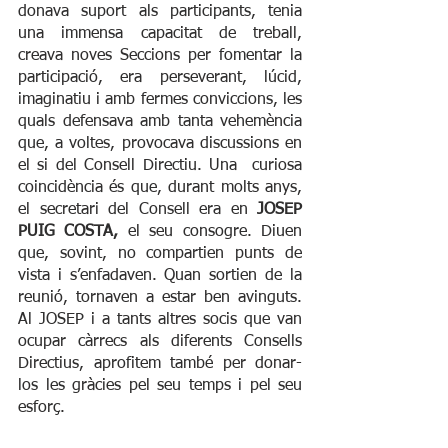
donava suport als participants, tenia 
una immensa capacitat de treball, 
creava noves Seccions per fomentar la 
participació, era perseverant, lúcid, 
imaginatiu i amb fermes conviccions, les 
quals defensava amb tanta vehemència 
que, a voltes, provocava discussions en 
el si del Consell Directiu. Una  curiosa 
coincidència és que, durant molts anys, 
el secretari del Consell era en 
JOSEP 
PUIG COSTA,
 el seu consogre. Diuen 
que, sovint, no compartien punts de 
vista i s’enfadaven. Quan sortien de la 
reunió, tornaven a estar ben avinguts. 
Al JOSEP i a tants altres socis que van 
ocupar càrrecs als diferents Consells 
Directius, aprofitem també per donar-
los les gràcies pel seu temps i pel seu 
esforç.