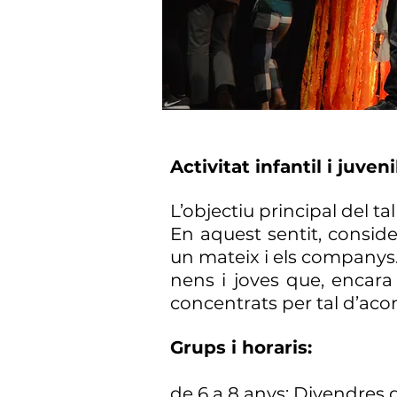
Activitat infantil i juveni
L’objectiu principal del tal
En aquest sentit, consid
un mateix i els companys.
nens i joves que, encar
concentrats per tal d’aco
Grups i horaris:
de 6 a 8 anys: Divendres d