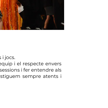
i jocs.
quip i el respecte envers
essions i fer entendre als
estiguem sempre atents i