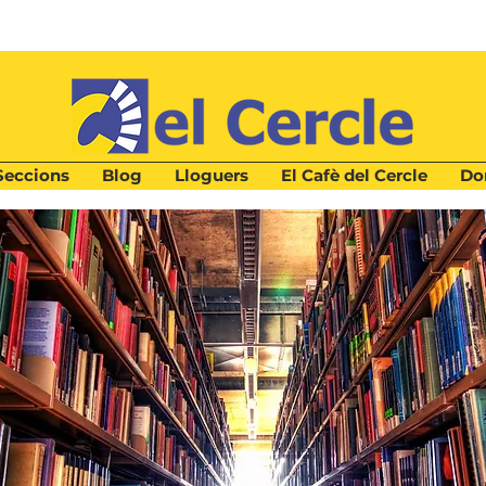
Seccions
Blog
Lloguers
El Cafè del Cercle
Don