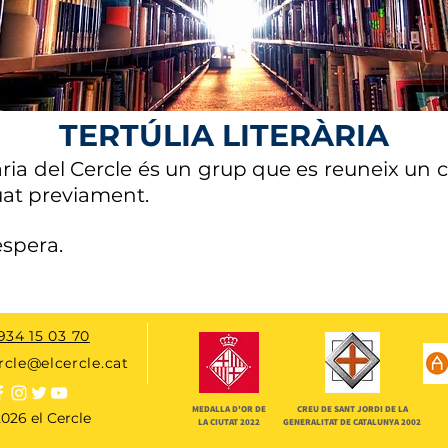
TERTÚLIA LITERÀRIA
erària del Cercle és un grup que es reuneix u
uat previament.
espera.
934 15 03 70
rcle@elcercle.cat
MEDALLA D'OR DE
CREU DE SANT JORDI DE LA
026 el Cercle
LA CIUTAT 2022
GENERALITAT DE CATALUNYA 2002