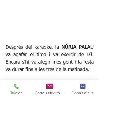
Després del karaoke, la 
NÚRIA PALAU
va agafar el timó i va exercir de DJ. 
Encara s'hi va afegir més gent i la festa 
va durar fins a les tres de la matinada.
Telèfon
Correu electrònic
Dona't d'alta