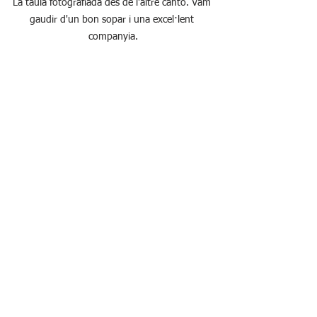
La taula fotografiada des de l'altre cantó. Vam 
gaudir d'un bon sopar i una excel·lent 
companyia.