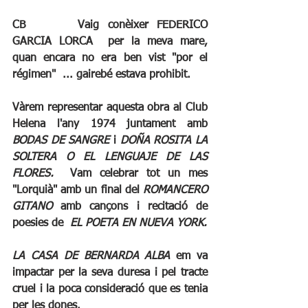
CB		Vaig conèixer FEDERICO 
GARCIA LORCA  per la meva mare, 
quan encara no era ben vist "por el 
régimen"  ... gairebé estava prohibit.
Vàrem representar aquesta obra al Club 
Helena l'any 1974 juntament amb 
BODAS DE SANGRE 
i 
DOÑA ROSITA LA 
SOLTERA O EL LENGUAJE DE LAS 
FLORES. 
 Vam celebrar tot un mes 
"Lorquià" amb un final del 
ROMANCERO 
GITANO 
amb cançons i recitació de 
poesies de  
EL POETA EN NUEVA YORK.
LA CASA DE BERNARDA ALBA 
em va 
impactar per la seva duresa i pel tracte 
cruel i la poca consideració que es tenia 
per les dones.