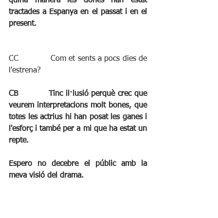
quina manera les dones han estat 
tractades a Espanya en el passat i en el 
present.
CC		 Com et sents a pocs dies de 
l'estrena?
CB		Tinc il·lusió perquè crec que 
veurem interpretacions molt bones, que 
totes les actrius hi han posat les ganes i 
l'esforç i també per a mi que ha estat un 
repte.
Espero no decebre el públic amb la 
meva visió del drama.