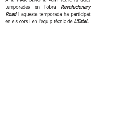
A la 
MAR SIMÓ
 la vam veure fa dues 
temporades en l'obra 
Revolucionary 
Road
 i aquesta temporada ha participat 
en els cors i en l'equip tècnic de 
L'Estel.