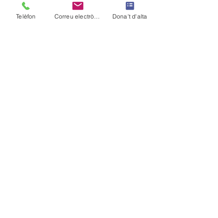
Telèfon
Correu electrònic
Dona't d'alta
PERE FÀBREGUES
Ha acabat 2n de ADE (Administració i 