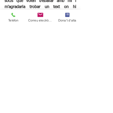
socis que volen treballar amb mi i 
m'agradaria trobar un text on hi 
poguessin encaixar. Ja veurem...
Telèfon
Correu electrònic
Dona't d'alta
CC	Doncs moltes gràcies! Esperem 
que segueixis presentant projectes i 
motivant més actors i actrius. 
Enhorabona!
La companyia