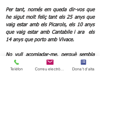
Per tant, només em queda dir-vos que 
he sigut molt feliç tant els 25 anys que 
vaig estar amb els Picarols, els 10 anys 
que vaig estar amb Cantabile i ara  els 
14 anys que porto amb Vivace.
No vull acomiadar-me, perquè sembla 
que sigui un final de vida i que ja ningú 
Telèfon
Correu electrònic
Dona't d'alta
compti amb tu, per això, us vull dir 
només un fins aviat, que continueu 
cantant, que 
seguiu
 creient en la música 
com a eina de convivència que uneix les 
persones i que recordeu com jo tot el 
que hem fet  perquè sigui un exemple 
per als que continuaran aquest camí.
Vull desitjar molta sort a la Joana que 
agafa el meu relleu i a tots els cantaires 