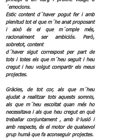
´emocions.
Estic content d´haver pogut fer i amb 
plenitud tot el que m´he anat proposant 
i això és el que m´omple més, 
racionalment ser ambiciós. Però, 
sobretot, content 
d´haver sigut correspost per part de 
tots i totes els que m´heu seguit i heu 
cregut i heu volgut compartir els meus 
projectes.
Gràcies, de tot cor, als que m´heu 
ajudat a realitzar tots aquests somnis, 
als que m´heu escoltat quan més ho 
necessitava i als que heu cregut en què 
treballar conjuntament , amb il·lusió i 
amb respecte, és el motor de qualsevol 
grup humà que fa aconseguir projectes.