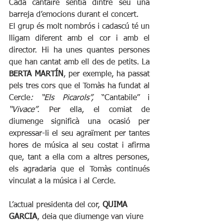
Cada cantaire sentia dintre seu una 
barreja d’emocions durant el concert. 
El grup és molt nombrós i cadascú té un 
lligam diferent amb el cor i amb el 
director. Hi ha unes quantes persones 
que han cantat amb ell des de petits. La 
BERTA MARTÍN
, per exemple, ha passat 
pels tres cors que el Tomàs ha fundat al 
Cercle
: “Els Picarols”, 
“Cantabile” i 
“Vivace”
. Per ella, el comiat de 
diumenge significà una ocasió per 
expressar-li el seu agraïment per tantes 
hores de música al seu costat i afirma 
que, tant a ella com a altres persones, 
els agradaria que el Tomàs continués 
vinculat a la música i al Cercle.
L’actual presidenta del cor, 
QUIMA 
GARCIA
, deia que diumenge van viure 