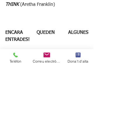
THINK
 (Aretha Franklin)
ENCARA QUEDEN ALGUNES 
ENTRADES! 
Telèfon
Correu electrònic
Dona't d'alta
Ver todo
Entradas recientes