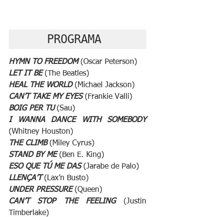
PROGRAMA 
HYMN TO FREEDOM
 (Oscar Peterson) 
LET IT BE
 (The Beatles) 
HEAL THE WORLD
 (Michael Jackson) 
CAN’T TAKE MY EYES
 (Frankie Valli) 
BOIG PER TU 
(Sau) 
I WANNA DANCE WITH SOMEBODY
(Whitney Houston) 
THE CLIMB
 (Miley Cyrus) 
STAND BY ME 
(Ben E. King) 
ESO QUE TÚ ME DAS 
(Jarabe de Palo) 
LLENÇA’T
 (Lax’n Busto) 
UNDER PRESSURE 
(Queen) 
CAN’T STOP THE FEELING
 (Justin 
Timberlake) 