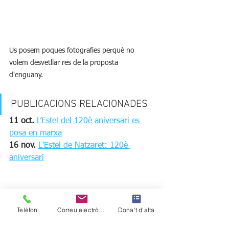
Us posem poques fotografies perquè no 
volem desvetllar res de la proposta 
d'enguany. 
PUBLICACIONS RELACIONADES
11 oct. 
L’Estel del 120è aniversari es 
posa en marxa
16 nov.
L'Estel de Natzaret: 120è 
aniversari
Telèfon
Correu electrònic
Dona't d'alta