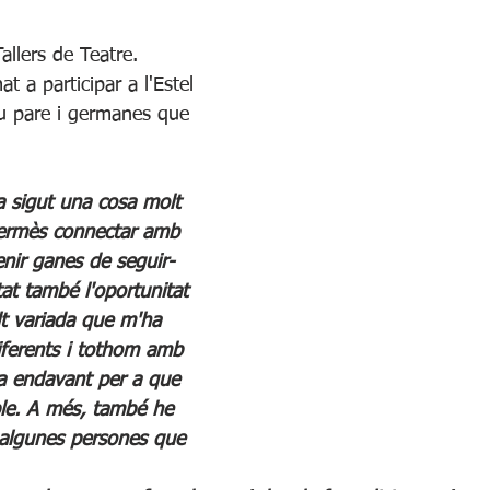
allers de Teatre. 
t a participar a l'Estel 
u pare i germanes que 
ha sigut una cosa molt 
ermès connectar amb 
venir ganes de seguir-
at també l'oportunitat 
t variada que m'ha 
iferents i tothom amb 
bra endavant per a que 
ible. A més, també he 
 algunes persones que 