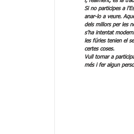
i, realment, és la trad
Si no participes a l'E
anar-lo a veure. Aqu
dels millors per les 
s'ha intentat moderni
les fúries tenien el 
certes coses.
Vull tornar a particip
més i fer algun pers