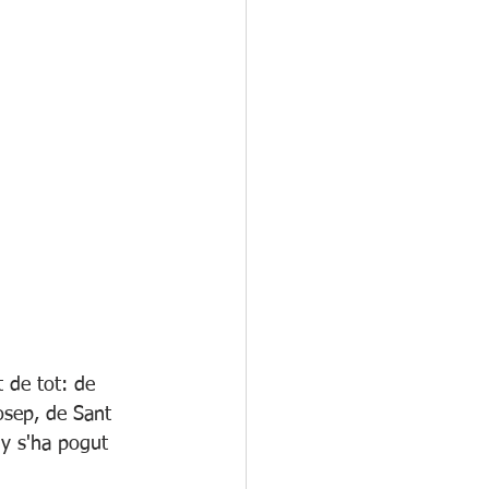
t de tot: de 
osep, de Sant 
ny s'ha pogut 