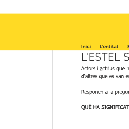
Inici
L'entitat
19 ene 2023
6 min de lect
L'ESTEL S
Actors i actrius que
d'altres que es van 
Responen a la pregu
QUÈ HA SIGNIFICAT