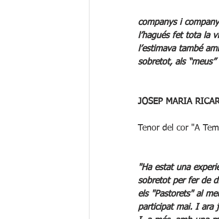
companys i companyes
l’hagués fet tota la 
l’estimava també amb 
sobretot, als “meus” 
JOSEP MARIA RICA
Tenor del cor "A Te
"Ha estat una experiè
sobretot per fer de d
els "Pastorets" al me
participat mai. I ara 