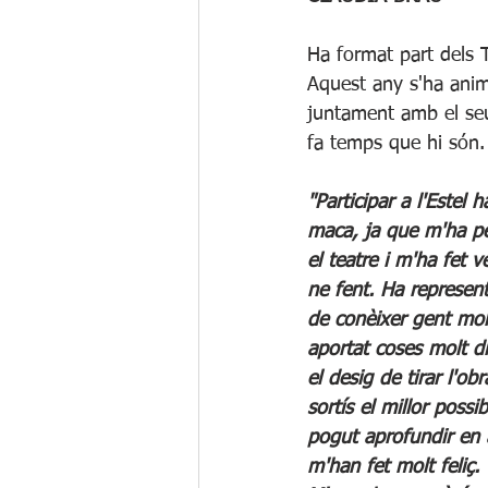
Ha format part dels T
Aquest any s'ha anima
juntament amb el se
fa temps que hi són.
"Participar a l'Estel 
maca, ja que m'ha p
el teatre i m'ha fet 
ne fent. Ha represent
de conèixer gent mol
aportat coses molt d
el desig de tirar l'o
sortís el millor poss
pogut aprofundir en
m'han fet molt feliç.