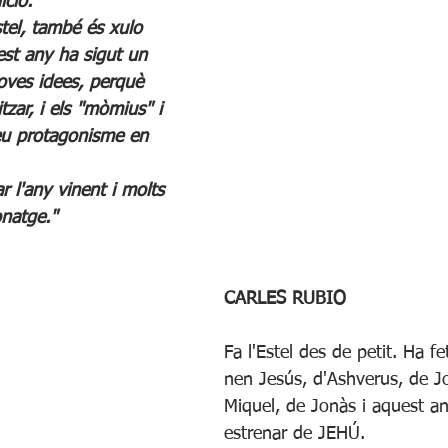
ició.
stel, també és xulo 
est any ha sigut un 
noves idees, perquè 
tzar, i els "mòmius" i 
seu protagonisme en 
ar l'any vinent i molts 
onatge."
CARLES RUBIO
Fa l'Estel des de petit. Ha fe
nen Jesús, d'Ashverus, de J
Miquel, de Jonàs i aquest a
estrenar de JEHÚ.