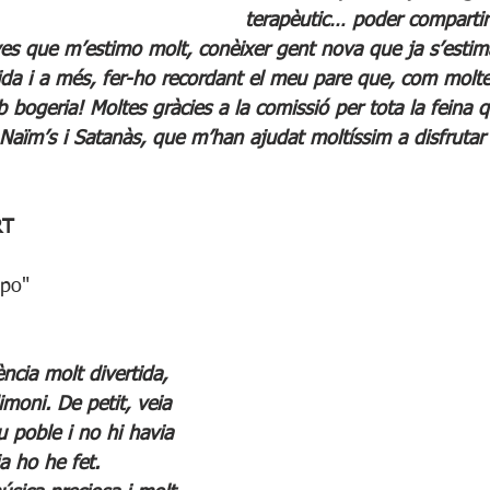
terapèutic… poder compartir
 que m’estimo molt, conèixer gent nova que ja s’estima 
vida i a més, fer-ho recordant el meu pare que, com molte
bogeria! Moltes gràcies a la comissió per tota la feina qu
Naïm’s i Satanàs, que m’han ajudat moltíssim a disfrutar 
RT
mpo"
ncia molt divertida, 
imoni. De petit, veia 
u poble i no hi havia 
ja ho he fet.