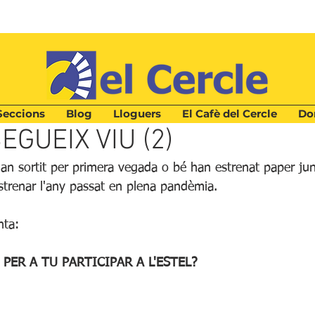
Seccions
Blog
Lloguers
El Cafè del Cercle
Don
ura
EGUEIX VIU (2)
 han sortit per primera vegada o bé han estrenat paper j
estrenar l'any passat en plena pandèmia.
nta:
 PER A TU PARTICIPAR A L'ESTEL?