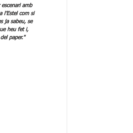
 escenari amb 
l’Estel com si 
s ja sabeu, se 
e heu fet i, 
del paper."