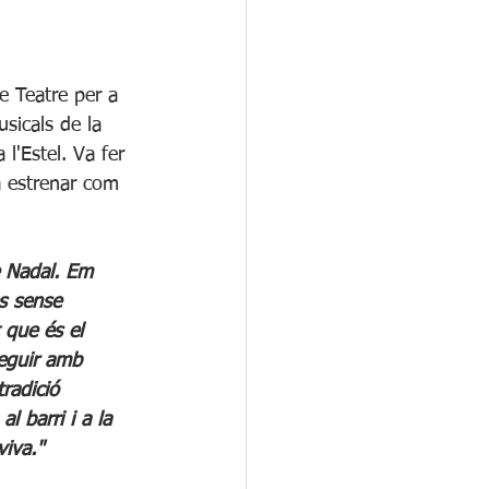
e Teatre per a 
sicals de la 
 l'Estel. Va fer 
a estrenar com 
e Nadal. Em 
s sense 
t que és el 
Seguir amb 
tradició 
l barri i a la 
viva."