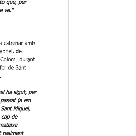
to que, per 
e ve."
va estrenar amb 
briel, de 
a Colom" durant 
fer de Sant 
.
el ha sigut, per 
 passat ja em 
 Sant Miquel, 
 cap de 
 mateixa 
 realment 