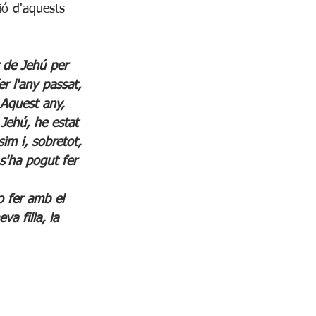
ió d'aquests 
r de Jehú per 
r l'any passat, 
 Aquest any, 
Jehú, he estat 
sim i, sobretot, 
s'ha pogut fer 
o fer amb el 
va filla, la 