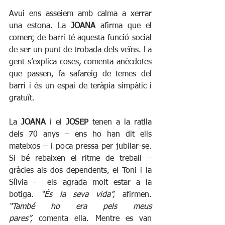
Avui ens asseiem amb calma a xerrar 
una estona. La 
JOANA 
afirma que el 
comerç de barri té aquesta funció social 
de ser un punt de trobada dels veïns. La 
gent s’explica coses, comenta anècdotes 
que passen, fa safareig de temes del 
barri i és un espai de teràpia simpàtic i 
gratuït.
La
 JOANA
 i el 
JOSEP
 tenen a la ratlla 
dels 70 anys – ens ho han dit ells 
mateixos – i poca pressa per jubilar-se. 
Si bé rebaixen el ritme de treball – 
gràcies als dos dependents, el Toni i la 
Sílvia -  els agrada molt estar a la 
botiga. 
“És la seva vida”,
 afirmen. 
“També ho era pels meus 
pares”,
 comenta ella. Mentre es van 