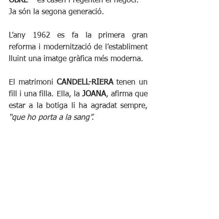
OBRÉ
 – es casen i regenten el negoci. 
Ja són la segona generació.
L’any 1962 es fa la primera gran 
reforma i modernització de l’establiment 
lluint una imatge gràfica més moderna.
El matrimoni 
CANDELL-RIERA
 tenen un 
fill i una filla. Ella, la 
JOANA
, afirma que 
estar a la botiga li ha agradat sempre, 
“que ho porta a la sang”. 