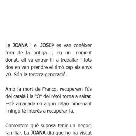
La 
JOANA 
i el
 JOSEP
 es van conèixer 
fora de la botiga i, en un moment 
donat, ell va entrar-hi a treballar i tots 
dos en van prendre el timó cap als anys 
70. Són la tercera generació.
Amb la mort de Franco, recuperem l’ús 
del català i la “O” del rètol torna a saltar. 
Està amagada en algun calaix hibernant 
i ningú té interès a recuperar-la.
Comentem què suposa tenir un negoci 
familiar. La 
JOANA 
diu que ho ha viscut 