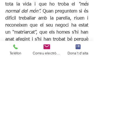
tota la vida i que ho troba el 
“més 
normal del món”.
 Quan preguntem si és 
difícil treballar amb la parella, riuen i 
reconeixen que el seu negoci ha estat 
un “matriarcat”, que els homes s’hi han 
anat afegint i s’hi han trobat bé perquè 
s’hi han quedat. El 
JOSEP 
insisteix a dir 
Telèfon
Correu electrònic
Dona't d'alta
que un dels trucs perquè funcioni, a 
més d’avenir-se, és fer-ho tot entre tots: 
fer de paleta, de pintor, de lampista, 
d’economista,... Les obres i reformes se 
les han fet sempre ells!
Parlem sobre la viabilitat de negocis 
com el seu. Afirmen que cada vegada 
els ho posen més complicat: moltes 
exigències, impostos i poca consideració 
dels estaments públics. Recorden que, 
anys enrere, la relació entre el comerç i 