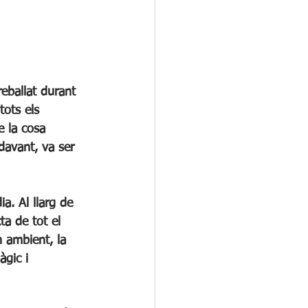
ots els 
 la cosa 
davant, va ser 
a. Al llarg de 
ta de tot el 
 ambient, la 
gic i 