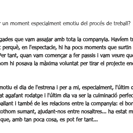
ar un moment especialment emotiu del procés de treball?
 perquè, en l'espectacle, hi ha pocs moments que surtin t
Per tant, quan vam començar a fer passis i vam veure que
hom hi posava la màxima voluntat per tirar el projecte en
tiu el dia de l'estrena i per a mi, especialment, l'últim di
t agafant rodatge i l'últim dia va ser la culminació perfec
llant i també de les relacions entre la companyia: el bon
tothom sumant, ajudant-nos entre nosaltres... ha estat mà
que, amb tan poca cosa, es pot fer tant... 