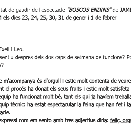
tat de gaudir de l'espectacle 
"BOSCOS ENDINS"
 de 
JAME
s dies 23, 24, 25, 30, 31 de gener i 1 de febrer
Txell i Leo.            
entiu despres dels dos caps de setmana de funcions? P
s?
ant el procés ha donat els seus fruits i estic molt satisfet
'equip ha funcionat molt bé, tant els qui ja havíem treball
uip tècnic: ha estat espectacular la feina que han fet i la
acle.
pressi com em sento amb tres adjectius diria: 
feliç, org