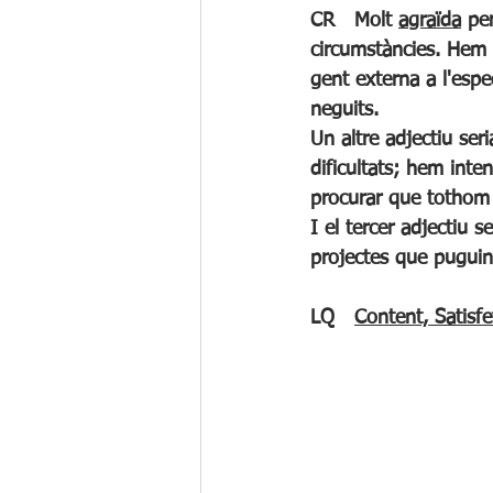
CR	Molt 
agraïda
 pe
circumstàncies. Hem 
gent externa a l'esp
neguits.
Un altre adjectiu seri
dificultats; hem inte
procurar que tothom e
I el tercer adjectiu se
projectes que puguin 
LQ	
Content, Satisfe