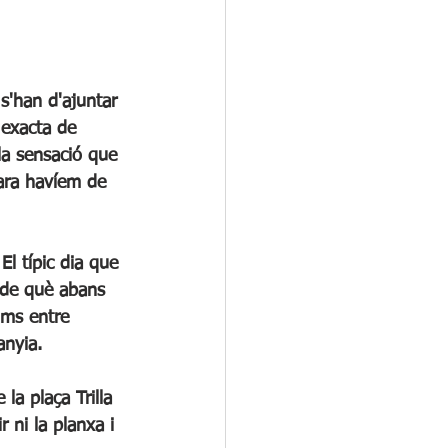
a exacta de 
la sensació que 
ara havíem de 
s de què abans 
ims entre 
anyia.
 ni la planxa i 