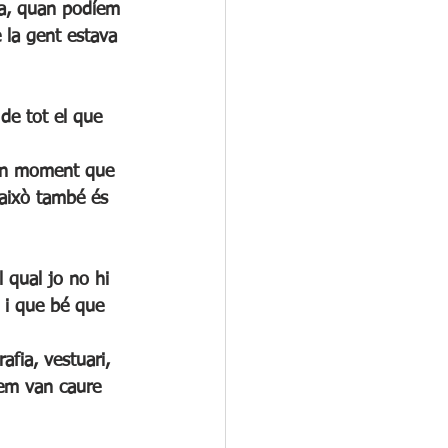
 la gent estava 
de tot el que 
 un moment que 
 això també és 
 i que bé que 
fia, vestuari, 
 em van caure 