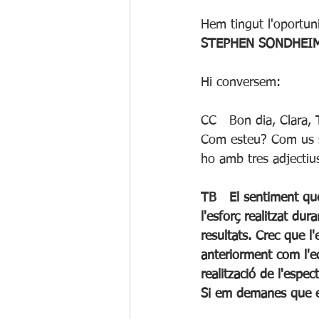
Hem tingut l'oportuni
STEPHEN SONDHEIM el
Hi conversem:
CC	Bon dia, Clara, 
Com esteu? Com us s
ho amb tres adjectiu
TB	El sentiment que m'acompanya és d'orgull i estic molt contenta de veure que tot 
l'esforç realitzat dur
resultats. Crec que l
anteriorment com l'eq
realització de l'espect
Si em demanes que ex