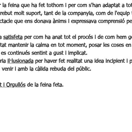
r la feina que ha fet tothom i per com s'han adaptat a tot
rebut molt suport, tant de la companyia, com de l'equip 
ectacle que ens donava ànims i expressava comprensió pe
a 
satisfeta
 per com ha anat tot el procés i de com hem ge
ntat mantenir la calma en tot moment, posar les coses en 
s continués sentint a gust i implicat.
ria 
il·lusionada
 per haver fet realitat una idea incipient i p
venir i amb la càlida rebuda del públic.
t i Orgullós
 de la feina feta.