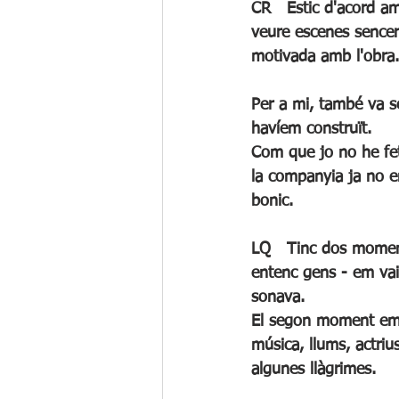
CR	Estic d'acord amb la Txell; com que es tracta d'una obra tan fragmentada, quan podíem 
veure escenes sencer
motivada amb l'obra.
Per a mi, també va se
havíem construït. 
Com que jo no he fet
la companyia ja no em
bonic. 
LQ	Tinc dos moments emotius: quan anava als primers assajos de cant - del qual jo no hi 
entenc gens - em vai
sonava.
El segon moment emot
música, llums, actriu
algunes llàgrimes.