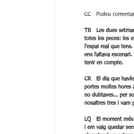
CC	Podeu coment
TB	Les dues setmanes anteriors a l'estrena que és el moment del procés on s'han d'ajuntar 
totes les peces: les e
l'espai real que tens
ens faltava escenari
tenir en compte.
CR	El dia que havíem de fer un assaig tècnic de llums i no el vam poder fer. El típic dia que 
portes moltes hores a
no dubtaves... per 
nosaltres tres i vam 
LQ	El moment més crític, per a mi, va ser quan es va cremar el generador de la plaça Trilla 
i em vaig quedar sens