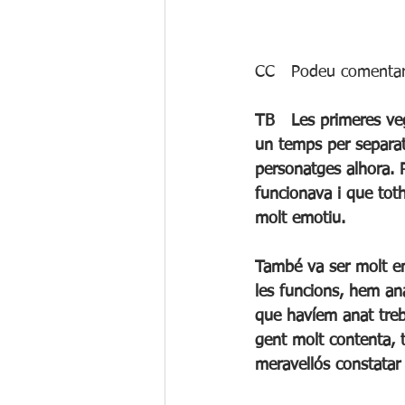
CC	Podeu coment
TB	Les primeres vegades que vam assajar amb tota la companyia. Havíem treballat durant 
un temps per separat
personatges alhora. 
funcionava i que tot
molt emotiu.
També va ser molt emo
les funcions, hem ana
que havíem anat treba
gent molt contenta, 
meravellós constatar 