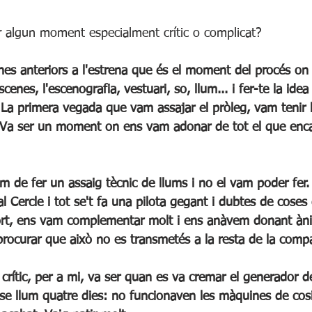
ar algun moment especialment crític o complicat?
scenes, l'escenografia, vestuari, so, llum... i fer-te la ide
. La primera vegada que vam assajar el pròleg, vam tenir 
. Va ser un moment on ens vam adonar de tot el que enc
l Cercle i tot se't fa una pilota gegant i dubtes de cose
sort, ens vam complementar molt i ens anàvem donant àn
procurar que això no es transmetés a la resta de la comp
e llum quatre dies: no funcionaven les màquines de cosir