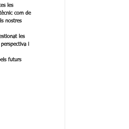
es les 
tècnic com de 
ls nostres 
stionat les 
perspectiva i 
els futurs 