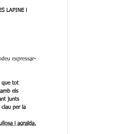
S LAPINE i 
odeu expressar-
a amb els 
ant junts 
 clau per la 
ullosa i agraïda.