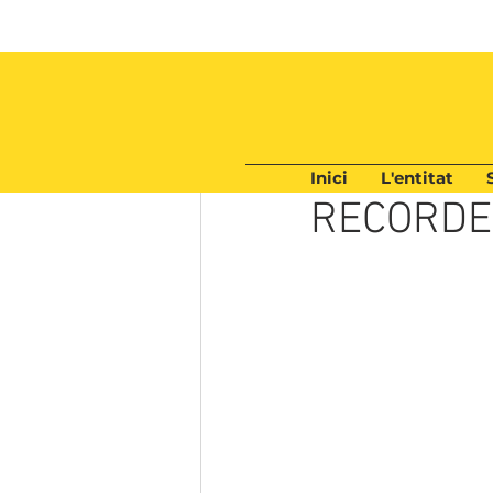
Inici
L'entitat
9 oct 2024
1 min de lectur
RECORDE