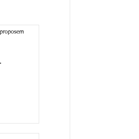
 proposem 
T