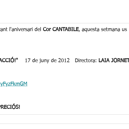
ant l'aniversari del 
Cor CANTABILE
, aquesta setmana us
ACCIÓ!" 
   17 de juny de 2012   Directora: 
LAIA JORNE
85yFyzFkmGM
PRECIÓS!