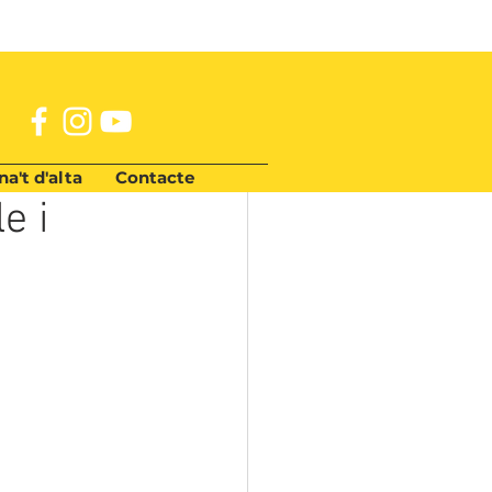
a't d'alta
Contacte
e i