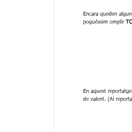
Encara queden algune
poguéssim omplir 
TO
En aquest reportatge
de valent. (Al repor