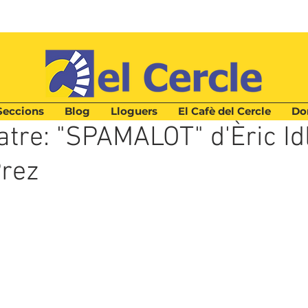
Seccions
Blog
Lloguers
El Cafè del Cercle
Don
ura
atre: "SPAMALOT" d'Èric Idl
Prez