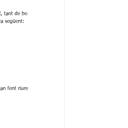
, tant de bo 
ya següent:
an fent riure 