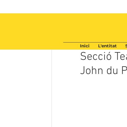
Inici
L'entitat
21 mar 2025
2 min de lect
Secció Te
John du 