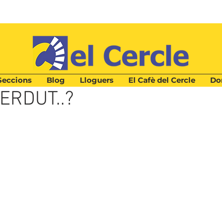
Seccions
Blog
Lloguers
El Cafè del Cercle
Don
a
ERDUT..?