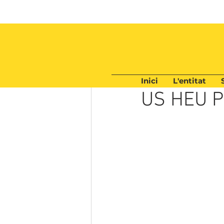
Inici
L'entitat
5 oct 2025
1 min de lectur
US HEU P